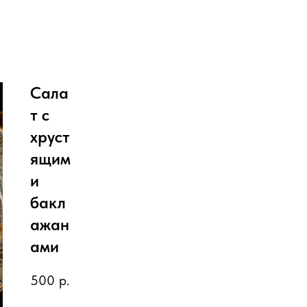
Сала
т с
хруст
ящим
и
бакл
ажан
ами
500
р.