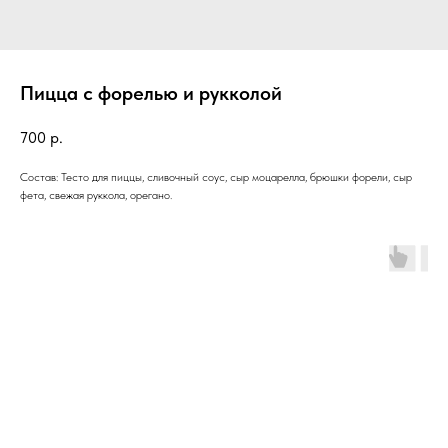
Пицца с форелью и рукколой
700
р.
Состав: Тесто для пиццы, сливочный соус, сыр моцарелла, брюшки форели, сыр
фета, свежая руккола, орегано.