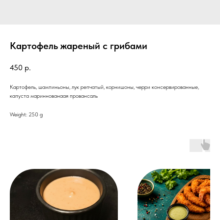
Картофель жареный с грибами
450
р.
Картофель, шампиньоны, лук репчатый, корнишоны, черри консервированные,
капуста мариннованаая провансаль
Weight: 250 g